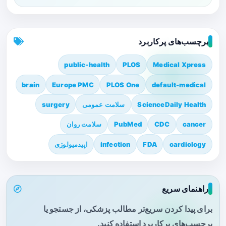
برچسب‌های پرکاربرد
public-health
PLOS
Medical Xpress
brain
Europe PMC
PLOS One
default-medical
ScienceDaily Health
سلامت عمومی
surgery
cancer
CDC
PubMed
سلامت روان
cardiology
FDA
infection
اپیدمیولوژی
راهنمای سریع
برای پیدا کردن سریع‌تر مطالب پزشکی، از جستجو یا
برچسب‌های پرکاربرد استفاده کنید.