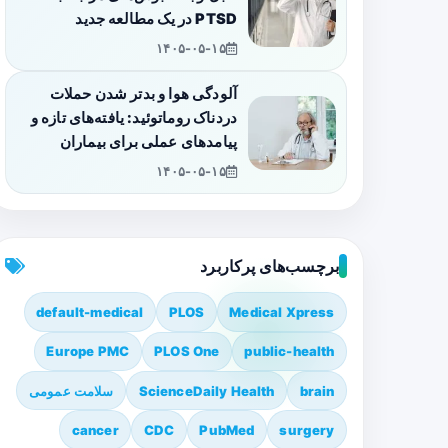
PTSD در یک مطالعه جدید
۱۴۰۵-۰۵-۱۵
آلودگی هوا و بدتر شدن حملات
دردناک روماتوئید: یافته‌های تازه و
پیامدهای عملی برای بیماران
۱۴۰۵-۰۵-۱۵
برچسب‌های پرکاربرد
default-medical
PLOS
Medical Xpress
Europe PMC
PLOS One
public-health
brain
ScienceDaily Health
سلامت عمومی
cancer
CDC
PubMed
surgery