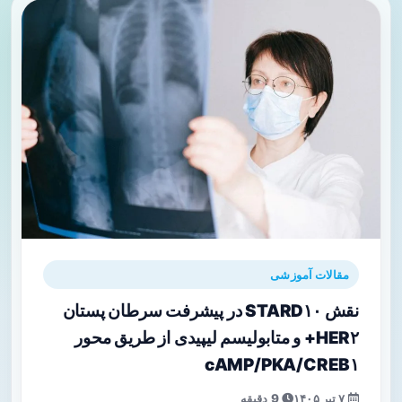
مقالات آموزشی
نقش STARD۱۰ در پیشرفت سرطان پستان
HER۲+ و متابولیسم لیپیدی از طریق محور
cAMP/PKA/CREB۱
۷ تیر ۱۴۰۵
9 دقیقه