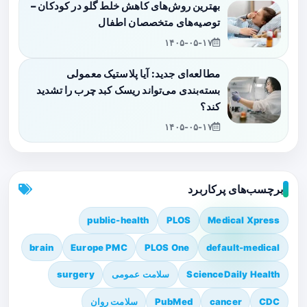
بهترین روش‌های کاهش خلط گلو در کودکان –
توصیه‌های متخصصان اطفال
۱۴۰۵-۰۵-۱۷
مطالعه‌ای جدید: آیا پلاستیک معمولی
بسته‌بندی می‌تواند ریسک کبد چرب را تشدید
کند؟
۱۴۰۵-۰۵-۱۷
برچسب‌های پرکاربرد
public-health
PLOS
Medical Xpress
brain
Europe PMC
PLOS One
default-medical
ScienceDaily Health
سلامت عمومی
surgery
CDC
cancer
PubMed
سلامت روان