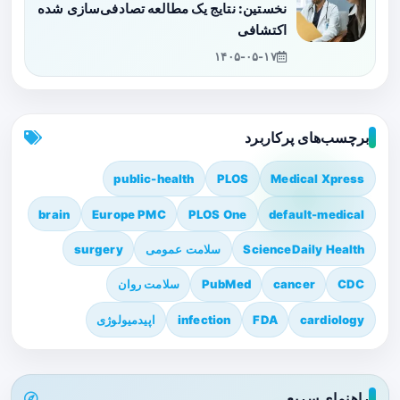
نخستین: نتایج یک مطالعه تصادفی‌سازی شده
اکتشافی
۱۴۰۵-۰۵-۱۷
برچسب‌های پرکاربرد
public-health
PLOS
Medical Xpress
brain
Europe PMC
PLOS One
default-medical
ScienceDaily Health
سلامت عمومی
surgery
CDC
cancer
PubMed
سلامت روان
cardiology
FDA
infection
اپیدمیولوژی
راهنمای سریع