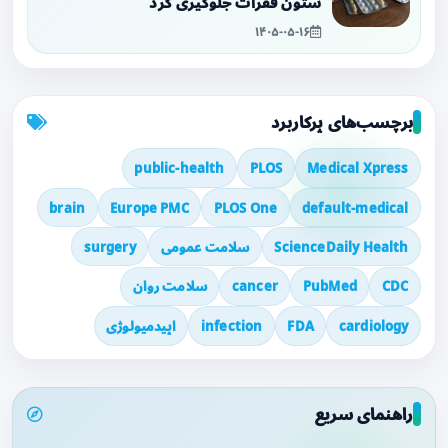
ستون فقرات جلوگیری کرد
۱۴۰۵-۰۵-۱۶
برچسب‌های پرکاربرد
public-health
PLOS
Medical Xpress
brain
Europe PMC
PLOS One
default-medical
ScienceDaily Health
سلامت عمومی
surgery
CDC
PubMed
cancer
سلامت روان
cardiology
FDA
infection
اپیدمیولوژی
راهنمای سریع