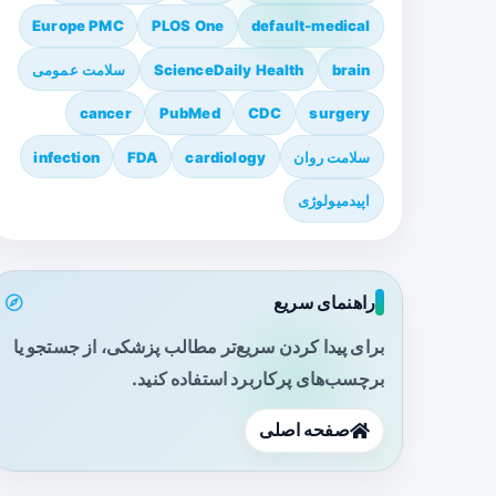
Europe PMC
PLOS One
default-medical
brain
ScienceDaily Health
سلامت عمومی
cancer
PubMed
CDC
surgery
سلامت روان
cardiology
FDA
infection
اپیدمیولوژی
راهنمای سریع
برای پیدا کردن سریع‌تر مطالب پزشکی، از جستجو یا
برچسب‌های پرکاربرد استفاده کنید.
صفحه اصلی