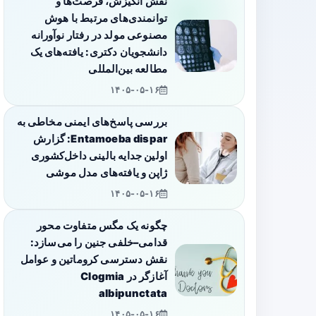
نقش انگیزش، فرصت‌ها و
توانمندی‌های مرتبط با هوش
مصنوعی مولد در رفتار نوآورانه
دانشجویان دکتری: یافته‌های یک
مطالعه بین‌المللی
۱۴۰۵-۰۵-۱۶
بررسی پاسخ‌های ایمنی مخاطی به
Entamoeba dispar: گزارش
اولین جدایه بالینی داخل‌کشوری
ژاپن و یافته‌های مدل موشی
۱۴۰۵-۰۵-۱۶
چگونه یک مگس متفاوت محور
قدامی–خلفی جنین را می‌سازد:
نقش دسترسی کروماتین و عوامل
آغازگر در Clogmia
albipunctata
۱۴۰۵-۰۵-۱۶