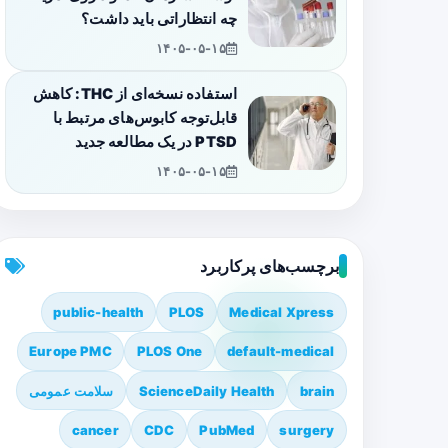
چه انتظاراتی باید داشت؟
۱۴۰۵-۰۵-۱۵
استفاده نسخه‌ای از THC: کاهش
قابل‌توجه کابوس‌های مرتبط با
PTSD در یک مطالعه جدید
۱۴۰۵-۰۵-۱۵
برچسب‌های پرکاربرد
public-health
PLOS
Medical Xpress
Europe PMC
PLOS One
default-medical
brain
ScienceDaily Health
سلامت عمومی
cancer
CDC
PubMed
surgery