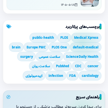
۱۴۰۵-۰۵-۱۸
برچسب‌های پرکاربرد
public-health
PLOS
Medical Xpress
brain
Europe PMC
PLOS One
default-medical
ScienceDaily Health
سلامت عمومی
surgery
cancer
CDC
PubMed
سلامت روان
cardiology
FDA
infection
اپیدمیولوژی
راهنمای سریع
برای پیدا کردن سریع‌تر مطالب پزشکی، از جستجو یا