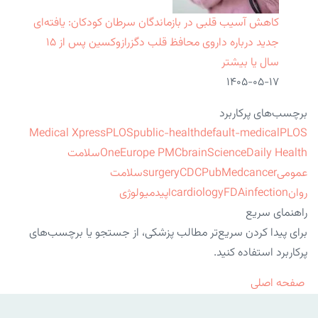
کاهش آسیب قلبی در بازماندگان سرطان کودکان: یافته‌ای
جدید درباره داروی محافظ قلب دگزرازوکسین پس از ۱۵
سال یا بیشتر
۱۴۰۵-۰۵-۱۷
برچسب‌های پرکاربرد
Medical Xpress
PLOS
public-health
default-medical
PLOS
ScienceDaily Health
brain
Europe PMC
One
سلامت
عمومی
cancer
PubMed
CDC
surgery
سلامت
روان
infection
FDA
cardiology
اپیدمیولوژی
راهنمای سریع
برای پیدا کردن سریع‌تر مطالب پزشکی، از جستجو یا برچسب‌های
پرکاربرد استفاده کنید.
صفحه اصلی