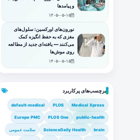
و پیامدها
۱۴۰۵-۰۵-۱۵
نورون‌های اورکسین: سلول‌های
مغزی که به حفظ انگیزه کمک
می‌کنند — یافته‌ای جدید از مطالعه
روی موش‌ها
۱۴۰۵-۰۵-۱۵
برچسب‌های پرکاربرد
default-medical
PLOS
Medical Xpress
Europe PMC
PLOS One
public-health
brain
ScienceDaily Health
سلامت عمومی