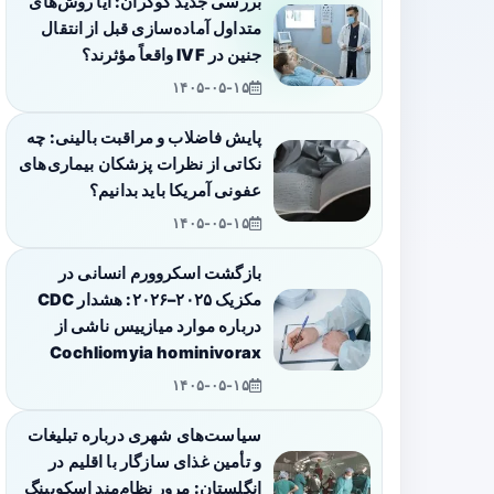
بررسی جدید کوکران: آیا روش‌های
متداول آماده‌سازی قبل از انتقال
جنین در IVF واقعاً مؤثرند؟
۱۴۰۵-۰۵-۱۵
پایش فاضلاب و مراقبت بالینی: چه
نکاتی از نظرات پزشکان بیماری‌های
عفونی آمریکا باید بدانیم؟
۱۴۰۵-۰۵-۱۵
بازگشت اسکروورم انسانی در
مکزیک ۲۰۲۵–۲۰۲۶: هشدار CDC
درباره موارد میازییس ناشی از
Cochliomyia hominivorax
۱۴۰۵-۰۵-۱۵
سیاست‌های شهری درباره تبلیغات
و تأمین غذای سازگار با اقلیم در
انگلستان: مرور نظام‌مند اسکوپینگ