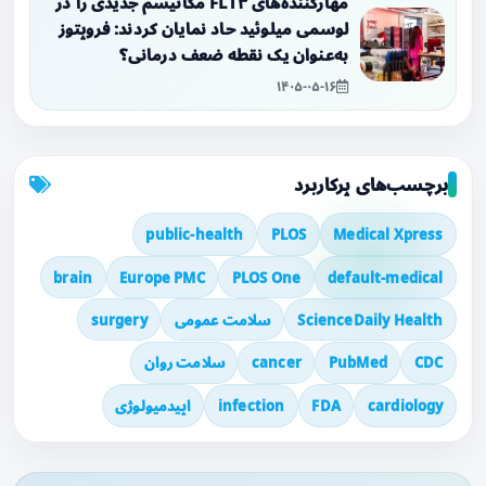
مهارکننده‌های FLT۳ مکانیسم جدیدی را در
لوسمی میلوئید حاد نمایان کردند: فروپتوز
به‌عنوان یک نقطه ضعف درمانی؟
۱۴۰۵-۰۵-۱۶
برچسب‌های پرکاربرد
public-health
PLOS
Medical Xpress
brain
Europe PMC
PLOS One
default-medical
ScienceDaily Health
سلامت عمومی
surgery
CDC
PubMed
cancer
سلامت روان
cardiology
FDA
infection
اپیدمیولوژی