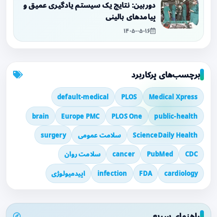
دوربین: نتایج یک سیستم یادگیری عمیق و
پیامدهای بالینی
۱۴۰۵-۰۵-۱۶
برچسب‌های پرکاربرد
default-medical
PLOS
Medical Xpress
brain
Europe PMC
PLOS One
public-health
ScienceDaily Health
سلامت عمومی
surgery
CDC
PubMed
cancer
سلامت روان
cardiology
FDA
infection
اپیدمیولوژی
راهنمای سریع