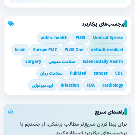
برچسب‌های پرکاربرد
public-health
PLOS
Medical Xpress
brain
Europe PMC
PLOS One
default-medical
ScienceDaily Health
سلامت عمومی
surgery
CDC
cancer
PubMed
سلامت روان
cardiology
FDA
infection
اپیدمیولوژی
راهنمای سریع
برای پیدا کردن سریع‌تر مطالب پزشکی، از جستجو یا
برچسب‌های پرکاربرد استفاده کنید.