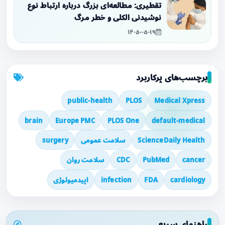
تقطیری: مطالعه‌ای بزرگ درباره ارتباط نوع
نوشیدنی الکلی و خطر مرگ
۱۴۰۵-۰۵-۱۹
برچسب‌های پرکاربرد
public-health
PLOS
Medical Xpress
brain
Europe PMC
PLOS One
default-medical
ScienceDaily Health
سلامت عمومی
surgery
cancer
PubMed
CDC
سلامت روان
cardiology
FDA
infection
اپیدمیولوژی
راهنمای سریع