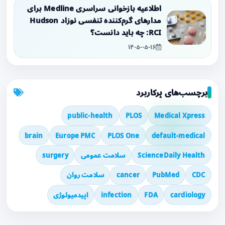
اطلاعیه بازخوانی سراسری Medline برای
مدارهای گرم‌کننده تنفسی نوزاد Hudson
RCI: چه باید دانست؟
۱۴۰۵-۰۵-۱۶
برچسب‌های پرکاربرد
public-health
PLOS
Medical Xpress
brain
Europe PMC
PLOS One
default-medical
ScienceDaily Health
سلامت عمومی
surgery
CDC
PubMed
cancer
سلامت روان
cardiology
FDA
infection
اپیدمیولوژی