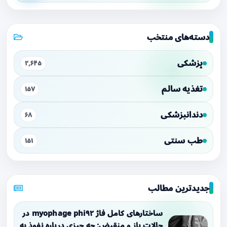
دسته‌های منتخب
پزشکی
۲,۶۴۵
تغذیه سالم
۱۵۷
دندانپزشکی
۶۸
طب سنتی
۱۵۱
جدیدترین مطالب
ساختارهای کامل فاژ myophage phi۹۲ در
حالات باز و منقبض: چه چیزی درباره نفوذ به