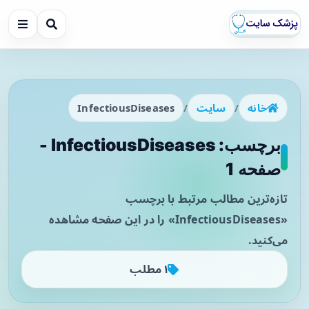
خانه
/
سایت
/
InfectiousDiseases
برچسب: InfectiousDiseases -
صفحه 1
تازه‌ترین مطالب مرتبط با برچسب
«InfectiousDiseases» را در این صفحه مشاهده
می‌کنید.
۱ مطلب