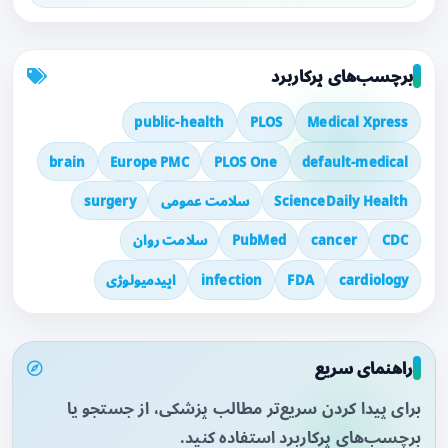
برچسب‌های پرکاربرد
public-health
PLOS
Medical Xpress
brain
Europe PMC
PLOS One
default-medical
ScienceDaily Health
سلامت عمومی
surgery
CDC
cancer
PubMed
سلامت روان
cardiology
FDA
infection
اپیدمیولوژی
راهنمای سریع
برای پیدا کردن سریع‌تر مطالب پزشکی، از جستجو یا
برچسب‌های پرکاربرد استفاده کنید.