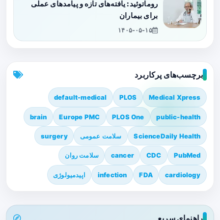
روماتوئید: یافته‌های تازه و پیامدهای عملی
برای بیماران
۱۴۰۵-۰۵-۱۵
برچسب‌های پرکاربرد
default-medical
PLOS
Medical Xpress
brain
Europe PMC
PLOS One
public-health
ScienceDaily Health
سلامت عمومی
surgery
PubMed
CDC
cancer
سلامت روان
cardiology
FDA
infection
اپیدمیولوژی
راهنمای سریع