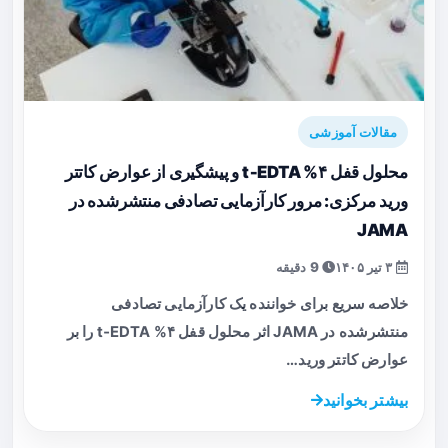
مقالات آموزشی
محلول قفل ۴% t‑EDTA و پیشگیری از عوارض کاتتر
ورید مرکزی: مرور کارآزمایی تصادفی منتشرشده در
JAMA
۳ تیر ۱۴۰۵
9 دقیقه
خلاصه سریع برای خواننده یک کارآزمایی تصادفی
منتشرشده در JAMA اثر محلول قفل ۴% t‑EDTA را بر
عوارض کاتتر ورید…
بیشتر بخوانید