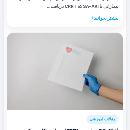
بیمارانی با SA-AKI که CRRT دریافت…
بیشتر بخوانید
مقالات آموزشی