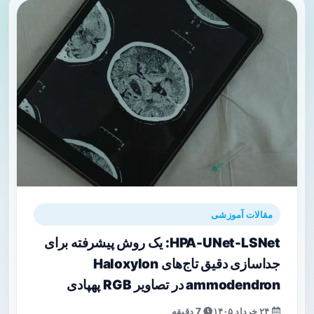
مقالات آموزشی
HPA-UNet-LSNet: یک روش پیشرفته برای
جداسازی دقیق تاج‌های Haloxylon
ammodendron در تصاویر RGB پهپادی
۲۴ خرداد ۱۴۰۵
7 دقیقه