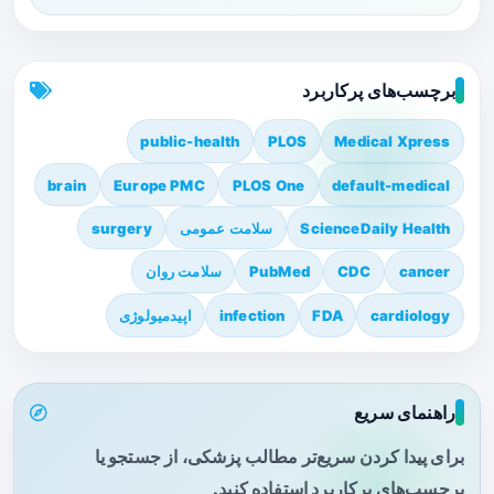
برچسب‌های پرکاربرد
public-health
PLOS
Medical Xpress
brain
Europe PMC
PLOS One
default-medical
ScienceDaily Health
سلامت عمومی
surgery
cancer
CDC
PubMed
سلامت روان
cardiology
FDA
infection
اپیدمیولوژی
راهنمای سریع
برای پیدا کردن سریع‌تر مطالب پزشکی، از جستجو یا
برچسب‌های پرکاربرد استفاده کنید.