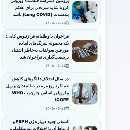
پروتئین کمترشناخته‌شده ویروس
کرونا شاید سرنخی برای علائم
بلندمدت (Long COVID) باشد
۱۴۰۵-۰۵-۱۵
فراخوان داوطلبانه فرازنیوس کابی:
یک محموله سرنگ‌های آماده
مورفین سولفات به‌خاطر اشتباه
برچسب‌گذاری فراخوان شد
۱۴۰۵-۰۵-۱۵
ده سال اختلاف: الگوهای کاهش
عملکرد روزمره در سالمندان برزیل
و اروپا بر اساس چارچوب WHO
ICOPE
۱۴۰۵-۰۵-۱۴
کشفی جدید درباره ژن PSPH و
ارتباط آن با اختلالات نوروتکاملی: