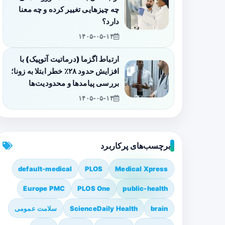
چه چیزهایی تغییر کرده و چه معنا
دارد؟
۱۴۰۵-۰۵-۱۴
ارتباط اگزما (درماتیت آتوپیک) با
افزایش حدود ۲۸٪ خطر ابتلا به زونا؛
بررسی پیامدها و محدودیت‌ها
۱۴۰۵-۰۵-۱۴
برچسب‌های پرکاربرد
default-medical
PLOS
Medical Xpress
Europe PMC
PLOS One
public-health
brain
ScienceDaily Health
سلامت عمومی