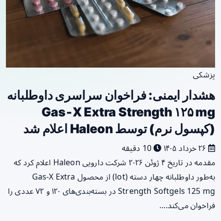
پزشکی
هشدار ایمنی: فراخوان سراسری داوطلبانه
Gas‑X Extra Strength ۱۲۵ mg
(کپسول نرم) توسط Haleon اعلام شد
۲۶ خرداد ۱۴۰۵
10 دقیقه
مقدمه در تاریخ ۴ ژوئن ۲۰۲۶ شرکت دارویی Haleon اعلام کرد که
به‌طور داوطلبانه چهار دسته (lot) از محصول Gas‑X Extra
Strength Softgels 125 mg در بسته‌بندی‌های ۱۲۰ و ۷۲ عددی را
فراخوان می‌کند.…