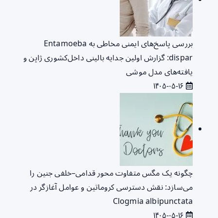
بررسی پاسخ‌های ایمنی مخاطی به Entamoeba
dispar: گزارش اولین جدایه بالینی داخل‌کشوری ژاپن و
یافته‌های مدل موشی
۱۴۰۵-۰۵-۱۶
چگونه یک مگس متفاوت محور قدامی–خلفی جنین را
می‌سازد: نقش دسترسی کروماتین و عوامل آغازگر در
Clogmia albipunctata
۱۴۰۵-۰۵-۱۶