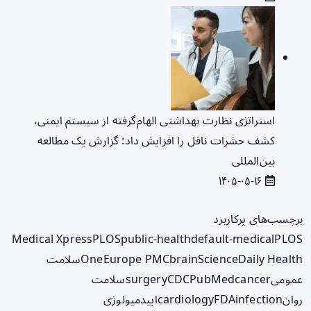
استراتژی نظارت بهداشتی الهام‌گرفته از سیستم ایمنی،
کشف حشرات ناقل را افزایش داد: گزارش یک مطالعه
بین‌المللی
۱۴۰۵-۰۵-۱۶
برچسب‌های پرکاربرد
Medical Xpress
PLOS
public-health
default-medical
PLOS
ScienceDaily Health
brain
Europe PMC
One
سلامت
عمومی
cancer
PubMed
CDC
surgery
سلامت
روان
infection
FDA
cardiology
اپیدمیولوژی