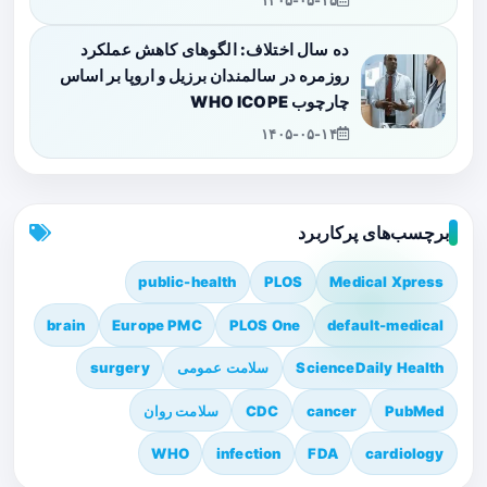
۱۴۰۵-۰۵-۱۵
ده سال اختلاف: الگوهای کاهش عملکرد
روزمره در سالمندان برزیل و اروپا بر اساس
چارچوب WHO ICOPE
۱۴۰۵-۰۵-۱۴
برچسب‌های پرکاربرد
public-health
PLOS
Medical Xpress
brain
Europe PMC
PLOS One
default-medical
ScienceDaily Health
سلامت عمومی
surgery
PubMed
cancer
CDC
سلامت روان
WHO
infection
FDA
cardiology