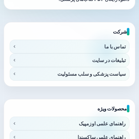
شرکت
تماس با ما
تبلیغات در سایت
سیاست پزشکی و سلب مسئولیت
محصولات ویژه
راهنمای علمی اوزمپیک
راهنمای علمی ساکسندا