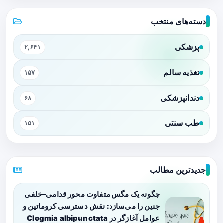
دسته‌های منتخب
پزشکی
۲,۶۴۱
تغذیه سالم
۱۵۷
دندانپزشکی
۶۸
طب سنتی
۱۵۱
جدیدترین مطالب
چگونه یک مگس متفاوت محور قدامی–خلفی
جنین را می‌سازد: نقش دسترسی کروماتین و
عوامل آغازگر در Clogmia albipunctata