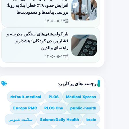
افزایش حدود ۲۸٪ خطر ابتلا به زونا؛
بررسی پیامدها و محدودیت‌ها
۱۴۰۵-۰۵-۱۴
بار کوله‌پشتی‌های سنگین مدرسه و
فشار بر بدن کودکان؛ هشدار و
راهنمای والدین
۱۴۰۵-۰۵-۱۴
برچسب‌های پرکاربرد
default-medical
PLOS
Medical Xpress
Europe PMC
PLOS One
public-health
brain
ScienceDaily Health
سلامت عمومی