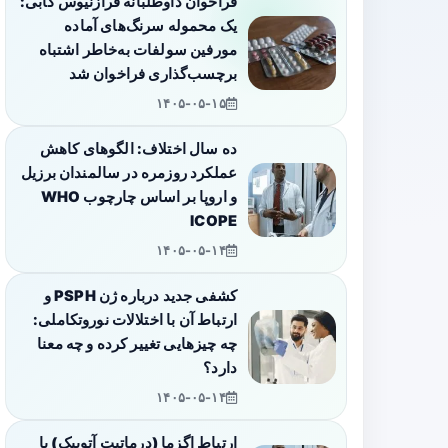
فراخوان داوطلبانه فرازنیوس کابی:
یک محموله سرنگ‌های آماده
مورفین سولفات به‌خاطر اشتباه
برچسب‌گذاری فراخوان شد
۱۴۰۵-۰۵-۱۵
ده سال اختلاف: الگوهای کاهش
عملکرد روزمره در سالمندان برزیل
و اروپا بر اساس چارچوب WHO
ICOPE
۱۴۰۵-۰۵-۱۴
کشفی جدید درباره ژن PSPH و
ارتباط آن با اختلالات نوروتکاملی:
چه چیزهایی تغییر کرده و چه معنا
دارد؟
۱۴۰۵-۰۵-۱۴
ارتباط اگزما (درماتیت آتوپیک) با