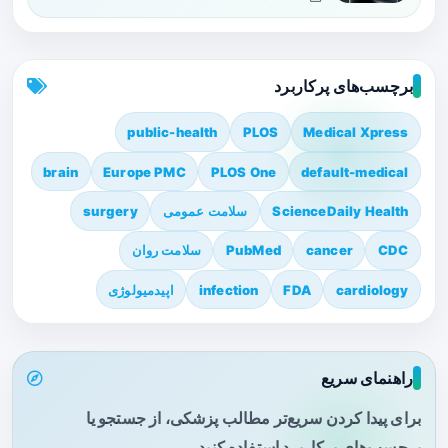
برچسب‌های پرکاربرد
public-health
PLOS
Medical Xpress
brain
Europe PMC
PLOS One
default-medical
ScienceDaily Health
سلامت عمومی
surgery
CDC
cancer
PubMed
سلامت روان
cardiology
FDA
infection
اپیدمیولوژی
راهنمای سریع
برای پیدا کردن سریع‌تر مطالب پزشکی، از جستجو یا
برچسب‌های پرکاربرد استفاده کنید.