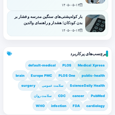
۱۴۰۵-۰۵-۱۴
بار کوله‌پشتی‌های سنگین مدرسه و فشار بر
بدن کودکان؛ هشدار و راهنمای والدین
۱۴۰۵-۰۵-۱۴
برچسب‌های پرکاربرد
default-medical
PLOS
Medical Xpress
brain
Europe PMC
PLOS One
public-health
ScienceDaily Health
سلامت عمومی
surgery
PubMed
cancer
CDC
سلامت روان
WHO
infection
FDA
cardiology