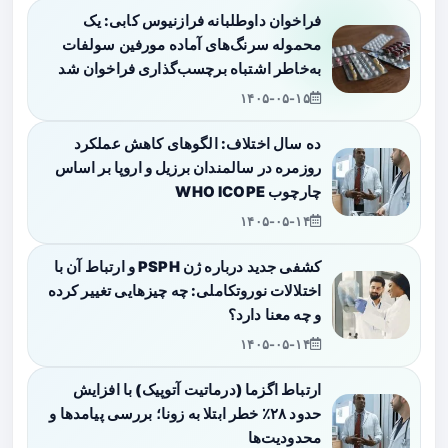
فراخوان داوطلبانه فرازنیوس کابی: یک
محموله سرنگ‌های آماده مورفین سولفات
به‌خاطر اشتباه برچسب‌گذاری فراخوان شد
۱۴۰۵-۰۵-۱۵
ده سال اختلاف: الگوهای کاهش عملکرد
روزمره در سالمندان برزیل و اروپا بر اساس
چارچوب WHO ICOPE
۱۴۰۵-۰۵-۱۴
کشفی جدید درباره ژن PSPH و ارتباط آن با
اختلالات نوروتکاملی: چه چیزهایی تغییر کرده
و چه معنا دارد؟
۱۴۰۵-۰۵-۱۴
ارتباط اگزما (درماتیت آتوپیک) با افزایش
حدود ۲۸٪ خطر ابتلا به زونا؛ بررسی پیامدها و
محدودیت‌ها