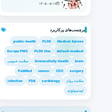
۱۴۰۵-۰۵-۱۷
برچسب‌های پرکاربرد
public-health
PLOS
Medical Xpress
Europe PMC
PLOS One
default-medical
brain
ScienceDaily Health
سلامت عمومی
PubMed
cancer
CDC
surgery
سلامت روان
cardiology
FDA
infection
اپیدمیولوژی