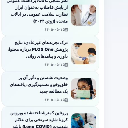
نظرسنجی CDC: برداشت عمومی
از پایش فاضلاب به‌عنوان ابزار
نظارت سلامت عمومی در ایالات
متحده (ژوئن ۲۰۲۴)
۱۴۰۵-۰۵-۱۵
درک تجربه‌های غیرعادی: نتایج
پژوهش PLOS One درباره محتوا،
داوری و پیامدهای روانی
۱۴۰۵-۰۵-۱۵
وضعیت نشستن و تأثیر آن بر
خلق‌وخو و تصمیم‌گیری: یافته‌های
یک مطالعه جدید
۱۴۰۵-۰۵-۱۵
پروتئین کمترشناخته‌شده ویروس
کرونا شاید سرنخی برای علائم
بلندمدت (Long COVID) باشد