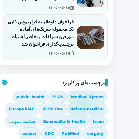
۱۴۰۵-۰۵-۱۵
فراخوان داوطلبانه فرازنیوس کابی:
یک محموله سرنگ‌های آماده
مورفین سولفات به‌خاطر اشتباه
برچسب‌گذاری فراخوان شد
۱۴۰۵-۰۵-۱۵
برچسب‌های پرکاربرد
public-health
PLOS
Medical Xpress
Europe PMC
PLOS One
default-medical
brain
ScienceDaily Health
سلامت عمومی
cancer
CDC
PubMed
surgery