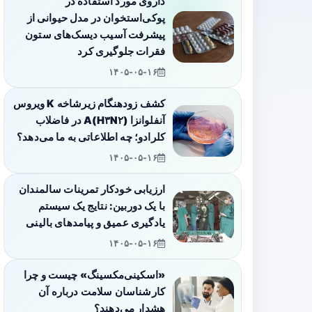
داروی مورد استفاده در
پوکی‌استخوان در مدل حیوانی از
پیشرفت آسیب دیسک‌های ستون
فقرات جلوگیری کرد
۱۴۰۵-۰۵-۱۶
کشف زودهنگام زیرشاخه K ویروس
آنفلوانزا A(H۳N۲) در فاضلاب
کلرادو؛ چه اطلاعاتی به ما می‌دهد؟
۱۴۰۵-۰۵-۱۶
ارزیابی خودکار تمرینات سالمندان
با یک دوربین: نتایج یک سیستم
یادگیری عمیق و پیامدهای بالینی
۱۴۰۵-۰۵-۱۶
«اسکینی‌مکسینگ» چیست و چرا
کارشناسان سلامت درباره آن
هشدار می‌دهند؟