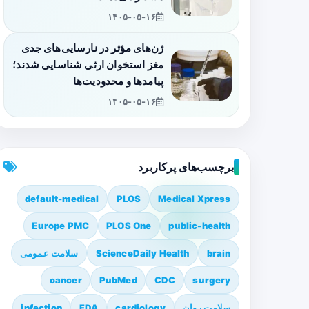
۱۴۰۵-۰۵-۱۶
ژن‌های مؤثر در نارسایی‌های جدی
مغز استخوان ارثی شناسایی شدند؛
پیامدها و محدودیت‌ها
۱۴۰۵-۰۵-۱۶
برچسب‌های پرکاربرد
default-medical
PLOS
Medical Xpress
Europe PMC
PLOS One
public-health
brain
ScienceDaily Health
سلامت عمومی
cancer
PubMed
CDC
surgery
سلامت روان
cardiology
FDA
infection