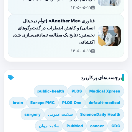
۱۴۰۵-۰۵-۱۷
فناوری «Another Me» (توأم دیجیتال
انسانی) و کاهش اضطراب در گفت‌وگوهای
نخستین: نتایج یک مطالعه تصادفی‌سازی شده
اکتشافی
۱۴۰۵-۰۵-۱۷
برچسب‌های پرکاربرد
public-health
PLOS
Medical Xpress
brain
Europe PMC
PLOS One
default-medical
ScienceDaily Health
سلامت عمومی
surgery
CDC
cancer
PubMed
سلامت روان