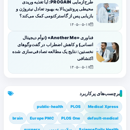
طرح‌آزمایی PROGAIN: آیا تغذیه وریدی
محیطی پروتئین‌بالا به بهبود تعادل نیتروژن و
بازیابی پس از گاسترکتومی کمک می‌کند؟
۱۴۰۵-۰۵-۱۷
فناوری «Another Me» (توأم دیجیتال
انسانی) و کاهش اضطراب در گفت‌وگوهای
نخستین: نتایج یک مطالعه تصادفی‌سازی شده
اکتشافی
۱۴۰۵-۰۵-۱۷
برچسب‌های پرکاربرد
public-health
PLOS
Medical Xpress
brain
Europe PMC
PLOS One
default-medical
ScienceDaily Health
سلامت عمومی
surgery