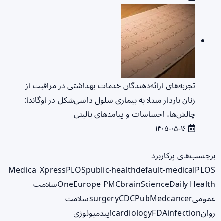
تجربه‌های ارائه‌دهندگان خدمات بهداشتی در مراقبت از
زنان باردار مبتلا به بیماری سلول داسی‌شکل در اوگاندا:
چالش‌ها، احساسات و پیامدهای بالینی
۱۴۰۵-۰۵-۱۶
برچسب‌های پرکاربرد
Medical Xpress
PLOS
public-health
default-medical
PLOS
ScienceDaily Health
brain
Europe PMC
One
سلامت
عمومی
cancer
PubMed
CDC
surgery
سلامت
روان
infection
FDA
cardiology
اپیدمیولوژی