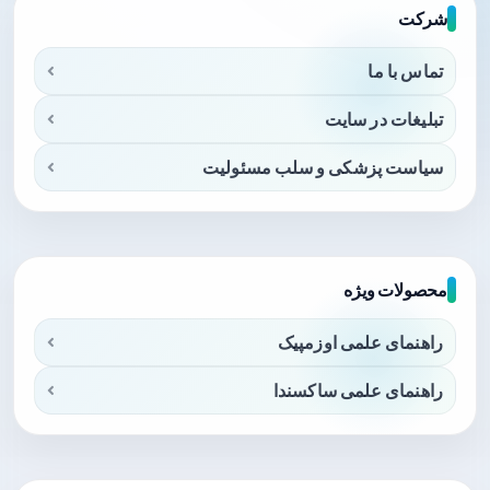
شرکت
تماس با ما
تبلیغات در سایت
سیاست پزشکی و سلب مسئولیت
محصولات ویژه
راهنمای علمی اوزمپیک
راهنمای علمی ساکسندا