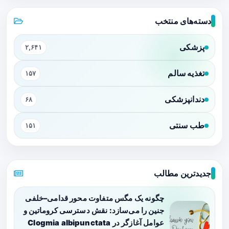
دسته‌های منتخب
پزشکی
۲,۶۴۱
تغذیه سالم
۱۵۷
دندانپزشکی
۶۸
طب سنتی
۱۵۱
جدیدترین مطالب
چگونه یک مگس متفاوت محور قدامی–خلفی
جنین را می‌سازد: نقش دسترسی کروماتین و
عوامل آغازگر در Clogmia albipunctata