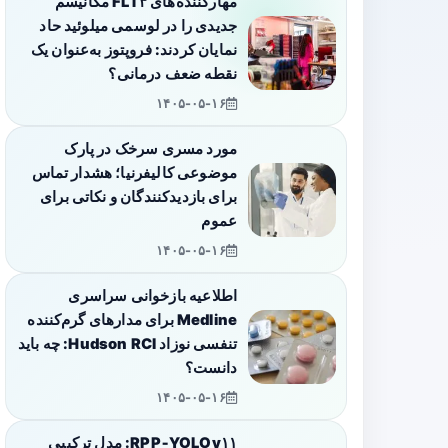
مهارکننده‌های FLT۳ مکانیسم
جدیدی را در لوسمی میلوئید حاد
نمایان کردند: فروپتوز به‌عنوان یک
نقطه ضعف درمانی؟
۱۴۰۵-۰۵-۱۶
مورد مسری سرخک در پارک
موضوعی کالیفرنیا؛ هشدار تماس
برای بازدیدکنندگان و نکاتی برای
عموم
۱۴۰۵-۰۵-۱۶
اطلاعیه بازخوانی سراسری
Medline برای مدارهای گرم‌کننده
تنفسی نوزاد Hudson RCI: چه باید
دانست؟
۱۴۰۵-۰۵-۱۶
RPP‑YOLOv۱۱: مدل ترکیبی