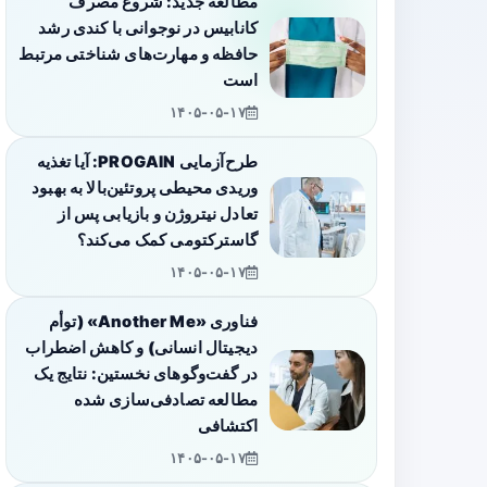
مطالعه جدید: شروع مصرف
کانابیس در نوجوانی با کندی رشد
حافظه و مهارت‌های شناختی مرتبط
است
۱۴۰۵-۰۵-۱۷
طرح‌آزمایی PROGAIN: آیا تغذیه
وریدی محیطی پروتئین‌بالا به بهبود
تعادل نیتروژن و بازیابی پس از
گاسترکتومی کمک می‌کند؟
۱۴۰۵-۰۵-۱۷
فناوری «Another Me» (توأم
دیجیتال انسانی) و کاهش اضطراب
در گفت‌وگوهای نخستین: نتایج یک
مطالعه تصادفی‌سازی شده
اکتشافی
۱۴۰۵-۰۵-۱۷