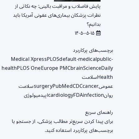
پایش فاضلاب و مراقبت بالینی: چه نکاتی از
نظرات پزشکان بیماری‌های عفونی آمریکا باید
بدانیم؟
۱۴۰۵-۰۵-۱۵
برچسب‌های پرکاربرد
Medical Xpress
PLOS
default-medical
public-
health
PLOS One
Europe PMC
brain
ScienceDaily
Health
سلامت
عمومی
cancer
CDC
PubMed
surgery
سلامت
روان
infection
FDA
cardiology
اپیدمیولوژی
راهنمای سریع
برای پیدا کردن سریع‌تر مطالب پزشکی، از جستجو یا
برچسب‌های پرکاربرد استفاده کنید.