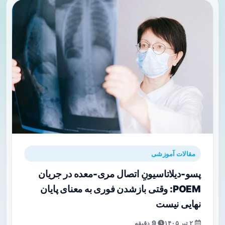
مقالات آموزشی
پسو-دیلاتاسیونِ اتصال مری-معده در جریان
POEM: وقتی بازشدن فوری به معنای پایان
نهایی نیست
۲ تیر ۱۴۰۵
9 دقیقه