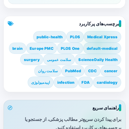
برچسب‌های پرکاربرد
public-health
PLOS
Medical Xpress
brain
Europe PMC
PLOS One
default-medical
ScienceDaily Health
سلامت عمومی
surgery
cancer
CDC
PubMed
سلامت روان
cardiology
FDA
infection
اپیدمیولوژی
راهنمای سریع
برای پیدا کردن سریع‌تر مطالب پزشکی، از جستجو یا
برچسب‌های پرکاربرد استفاده کنید.