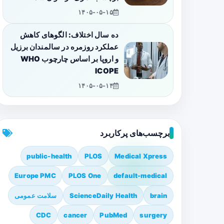
۱۴۰۵-۰۵-۱۵
ده سال اختلاف: الگوهای کاهش
عملکرد روزمره در سالمندان برزیل
و اروپا بر اساس چارچوب WHO
ICOPE
۱۴۰۵-۰۵-۱۴
برچسب‌های پرکاربرد
public-health
PLOS
Medical Xpress
Europe PMC
PLOS One
default-medical
brain
ScienceDaily Health
سلامت عمومی
CDC
cancer
PubMed
surgery