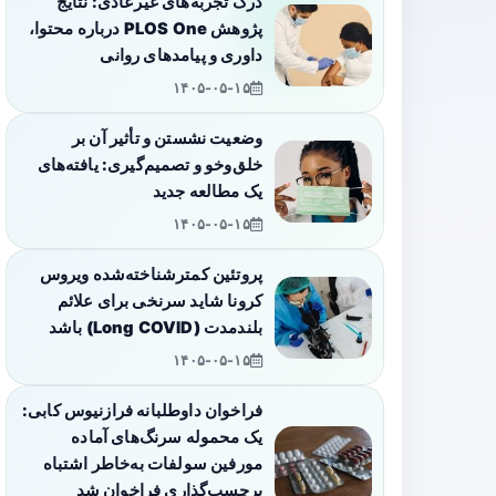
درک تجربه‌های غیرعادی: نتایج
پژوهش PLOS One درباره محتوا،
داوری و پیامدهای روانی
۱۴۰۵-۰۵-۱۵
وضعیت نشستن و تأثیر آن بر
خلق‌وخو و تصمیم‌گیری: یافته‌های
یک مطالعه جدید
۱۴۰۵-۰۵-۱۵
پروتئین کمترشناخته‌شده ویروس
کرونا شاید سرنخی برای علائم
بلندمدت (Long COVID) باشد
۱۴۰۵-۰۵-۱۵
فراخوان داوطلبانه فرازنیوس کابی:
یک محموله سرنگ‌های آماده
مورفین سولفات به‌خاطر اشتباه
برچسب‌گذاری فراخوان شد