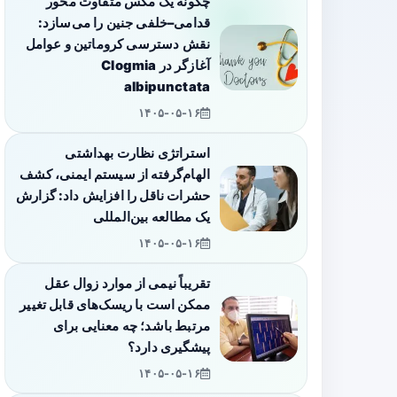
چگونه یک مگس متفاوت محور
قدامی–خلفی جنین را می‌سازد:
نقش دسترسی کروماتین و عوامل
آغازگر در Clogmia
albipunctata
۱۴۰۵-۰۵-۱۶
استراتژی نظارت بهداشتی
الهام‌گرفته از سیستم ایمنی، کشف
حشرات ناقل را افزایش داد: گزارش
یک مطالعه بین‌المللی
۱۴۰۵-۰۵-۱۶
تقریباً نیمی از موارد زوال عقل
ممکن است با ریسک‌های قابل تغییر
مرتبط باشد؛ چه معنایی برای
پیشگیری دارد؟
۱۴۰۵-۰۵-۱۶