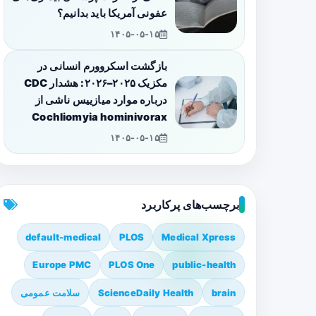
عفونی آمریکا باید بدانیم؟
۱۴۰۵-۰۵-۱۵
بازگشت اسکروورم انسانی در
مکزیک ۲۰۲۵–۲۰۲۶: هشدار CDC
درباره موارد میازییس ناشی از
Cochliomyia hominivorax
۱۴۰۵-۰۵-۱۵
برچسب‌های پرکاربرد
default-medical
PLOS
Medical Xpress
Europe PMC
PLOS One
public-health
brain
ScienceDaily Health
سلامت عمومی