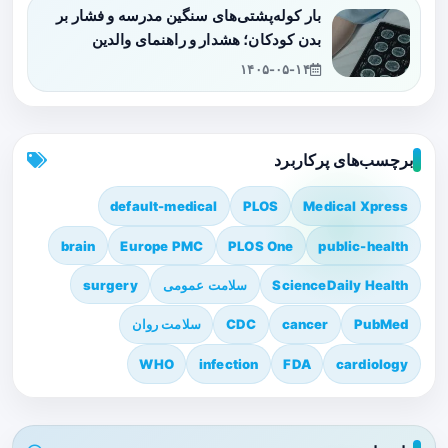
بار کوله‌پشتی‌های سنگین مدرسه و فشار بر
بدن کودکان؛ هشدار و راهنمای والدین
۱۴۰۵-۰۵-۱۴
برچسب‌های پرکاربرد
default-medical
PLOS
Medical Xpress
brain
Europe PMC
PLOS One
public-health
ScienceDaily Health
سلامت عمومی
surgery
PubMed
cancer
CDC
سلامت روان
WHO
infection
FDA
cardiology