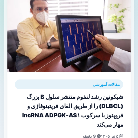
مقالات آموزشی
شیکونین رشد لنفوم منتشر سلول B بزرگ
(DLBCL) را از طریق القای فریتینوفاژی و
فروپتوز با سرکوب lncRNA ADPGK‑AS۱
مهار می‌کند
۵ تیر ۱۴۰۵
9 دقیقه