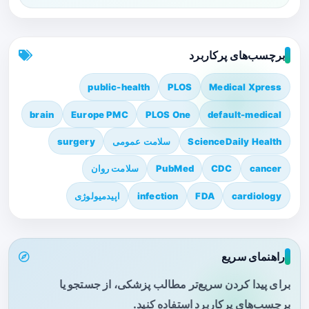
برچسب‌های پرکاربرد
public-health
PLOS
Medical Xpress
brain
Europe PMC
PLOS One
default-medical
ScienceDaily Health
سلامت عمومی
surgery
cancer
CDC
PubMed
سلامت روان
cardiology
FDA
infection
اپیدمیولوژی
راهنمای سریع
برای پیدا کردن سریع‌تر مطالب پزشکی، از جستجو یا
برچسب‌های پرکاربرد استفاده کنید.