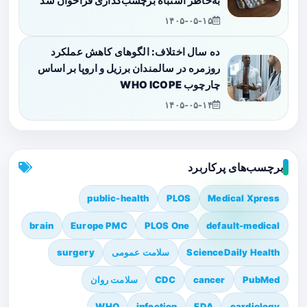
به‌خاطر اشتباه برچسب‌گذاری فراخوان شد
۱۴۰۵-۰۵-۱۵
ده سال اختلاف: الگوهای کاهش عملکرد
روزمره در سالمندان برزیل و اروپا بر اساس
چارچوب WHO ICOPE
۱۴۰۵-۰۵-۱۴
برچسب‌های پرکاربرد
public-health
PLOS
Medical Xpress
brain
Europe PMC
PLOS One
default-medical
ScienceDaily Health
سلامت عمومی
surgery
PubMed
cancer
CDC
سلامت روان
WHO
infection
FDA
cardiology