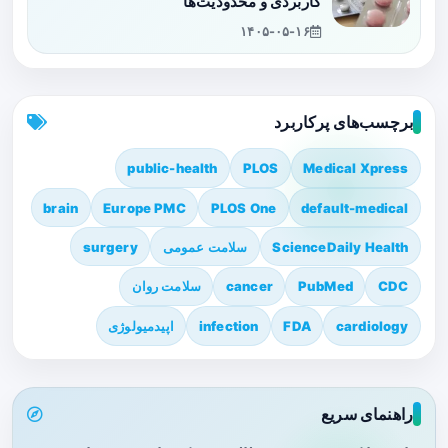
کاربردی و محدودیت‌ها
۱۴۰۵-۰۵-۱۶
برچسب‌های پرکاربرد
public-health
PLOS
Medical Xpress
brain
Europe PMC
PLOS One
default-medical
ScienceDaily Health
سلامت عمومی
surgery
CDC
PubMed
cancer
سلامت روان
cardiology
FDA
infection
اپیدمیولوژی
راهنمای سریع