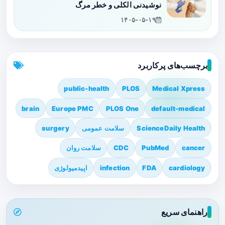
نوشیدنی الکلی و خطر مرگ
۱۴۰۵-۰۵-۱۹
برچسب‌های پرکاربرد
public-health
PLOS
Medical Xpress
brain
Europe PMC
PLOS One
default-medical
ScienceDaily Health
سلامت عمومی
surgery
cancer
PubMed
CDC
سلامت روان
cardiology
FDA
infection
اپیدمیولوژی
راهنمای سریع