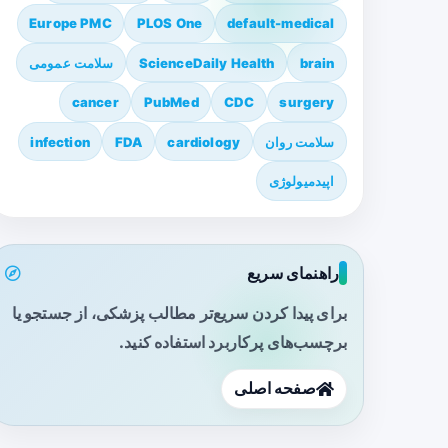
Europe PMC
PLOS One
default-medical
brain
ScienceDaily Health
سلامت عمومی
cancer
PubMed
CDC
surgery
سلامت روان
cardiology
FDA
infection
اپیدمیولوژی
راهنمای سریع
برای پیدا کردن سریع‌تر مطالب پزشکی، از جستجو یا
برچسب‌های پرکاربرد استفاده کنید.
صفحه اصلی