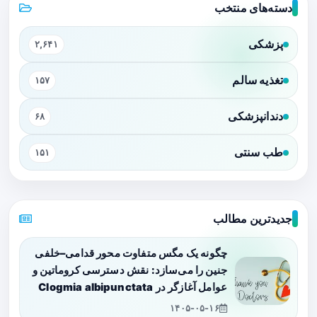
دسته‌های منتخب
پزشکی
۲,۶۴۱
تغذیه سالم
۱۵۷
دندانپزشکی
۶۸
طب سنتی
۱۵۱
جدیدترین مطالب
چگونه یک مگس متفاوت محور قدامی–خلفی
جنین را می‌سازد: نقش دسترسی کروماتین و
عوامل آغازگر در Clogmia albipunctata
۱۴۰۵-۰۵-۱۶