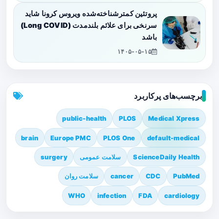
پروتئین کمترشناخته‌شده ویروس کرونا شاید
سرنخی برای علائم بلندمدت (Long COVID)
باشد
۱۴۰۵-۰۵-۱۵
برچسب‌های پرکاربرد
public-health
PLOS
Medical Xpress
brain
Europe PMC
PLOS One
default-medical
ScienceDaily Health
سلامت عمومی
surgery
PubMed
CDC
cancer
سلامت روان
WHO
infection
FDA
cardiology