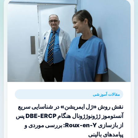
مقالات آموزشی
نقش روش «ژل ایمریشن» در شناسایی سریع
آنستوموز ژژونوژژونال هنگام DBE‑ERCP پس
از بازسازی Roux‑en‑Y: بررسی موردی و
پیامدهای بالینی