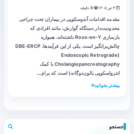
۳ تیر ۱۴۰۵
9 دقیقه
مقدمه اقدامات آندوسکوپی در بیماران تحت جراحی
محدودیت‌دار دستگاه گوارش، مانند افرادی که
بازسازی Roux‑en‑Y داشته‌اند، همواره
چالش‌برانگیز است. یکی از این فرآیندها، DBE‑ERCP
(Endoscopic Retrograde
Cholangiopancreatography با کمک
انترواسکوپی بالون‌دوگانه) است که برای…
بیشتر بخوانید
جستجو