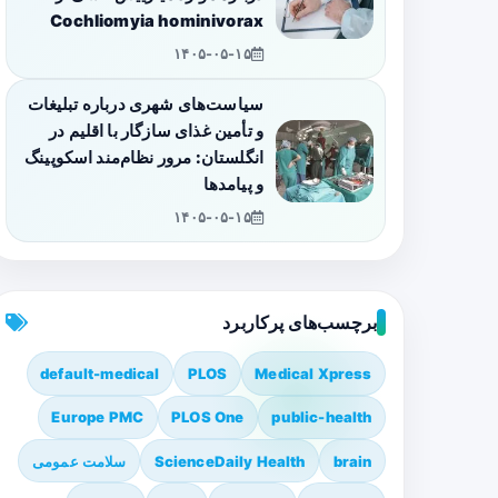
Cochliomyia hominivorax
۱۴۰۵-۰۵-۱۵
سیاست‌های شهری درباره تبلیغات
و تأمین غذای سازگار با اقلیم در
انگلستان: مرور نظام‌مند اسکوپینگ
و پیامدها
۱۴۰۵-۰۵-۱۵
برچسب‌های پرکاربرد
default-medical
PLOS
Medical Xpress
Europe PMC
PLOS One
public-health
brain
ScienceDaily Health
سلامت عمومی