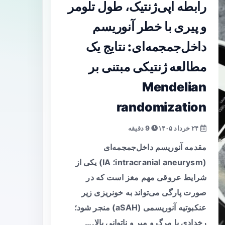
رابطه اپی‌ژنتیک، طول تلومر
و پیری با خطر آنوریسم
داخل‌جمجمه‌ای: نتایج یک
مطالعه ژنتیکی مبتنی بر
Mendelian
randomization
۲۴ خرداد ۱۴۰۵
9 دقیقه
مقدمه آنوریسم داخل‌جمجمه‌ای
(intracranial aneurysm؛ IA) یکی از
شرایط عروقی مهم مغز است که در
صورت پارگی می‌تواند به خونریزی زیر
عنکبوتیه آنوریسمی (aSAH) منجر شود؛
رخدادی با مرگ و میر و ناتوانی بالا.…